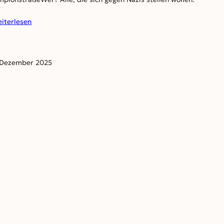
:
iterlesen
Lichterkette
am
07.
 Dezember 2025
Dezember
2025