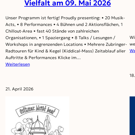
Vielfalt am 09. Mai 2026
Unser Programm ist fertig! Proudly presenting: • 20 Musik-
Acts, • 8 Performances • 4 Bühnen und 2 Aktionsflächen, 1
Chillout-Area • fast 40 Stände von zahlreichen
Wi
Organisationen, • 1 Spaziergang • 8 Talks / Lesungen /
we
Workshops in angrenzenden Locations • Mehrere Zubringer-
We
Radtouren für Kind & Kegel (Kiddical-Mass) Zeitablauf aller
Auftritte & Performances Klicke im…
:
Weiterlesen
Progamm
18
–
Straßenfest
21. April 2026
der
Vielfalt
am
09.
Mai
2026