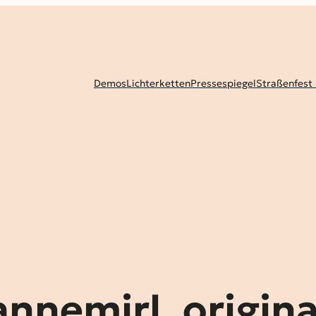
Demos
Lichterketten
Pressespiegel
Straßenfest
annemirl_origina