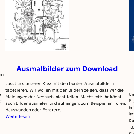
Ausmalbilder zum Download
en
Lasst uns unseren Kiez mit den bunten Ausmalbildern
tapezieren. Wir wollen mit den Bildern zeigen, dass wir die
e
Un
Meinungen der Neonazis nicht teilen. Macht mit: Ihr könnt
e
Pl
auch Bilder ausmalen und aufhängen, zum Beispiel an Türen,
Ei
Hauswänden oder Fenstern.
is
:
Weiterlesen
Ku
Ausmalbilder
18
zum
Si